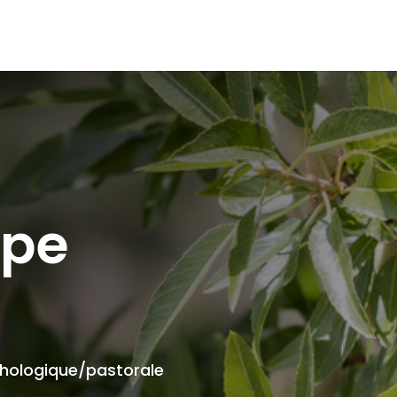
ipe
chologique/pastorale